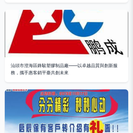
汕頭市澄海區鋒駿塑膠制品廠——以卓越品質與創新服
務，攜手惠客銷平臺共創未來