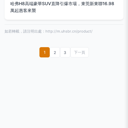
哈弗H8高端豪華SUV直降引爆市場，東莞新東聯16.98
萬起惠客來襲
如若轉載，請注明出處：http://m.uhsbr.cn/product/
1
2
3
下一頁