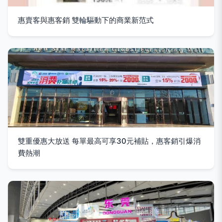
惠賣客與惠客銷 雙輪驅動下的商業新范式
雙重優惠大放送 每單最高可享30元補貼，惠客銷引爆消
費熱潮