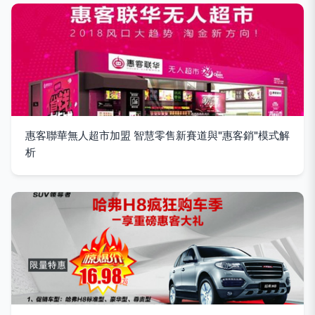
惠客聯華無人超市加盟 智慧零售新賽道與"惠客銷"模式解
析