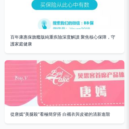
百年康惠保旗艦版純重疾險深度解讀 聚焦核心保障，守
護家庭健康
從唐嫣“美腿殺”看極簡穿搭 白襯衣與皮裙的清新進階