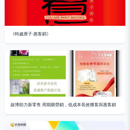
《時歲庚子·惠客銷》
啟博助力新零售 周期購營銷，低成本長效獲客與惠客銷