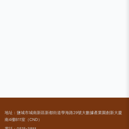
地址：鹽城市城南新區新都街道學海路29號大數據產業園創新大廈
南4樓B11室（CND）
電話：0515-38**