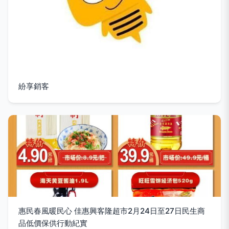
紛享銷客
惠民春風暖民心 佳惠興客隆超市2月24日至27日民生商
品低價保供行動紀實