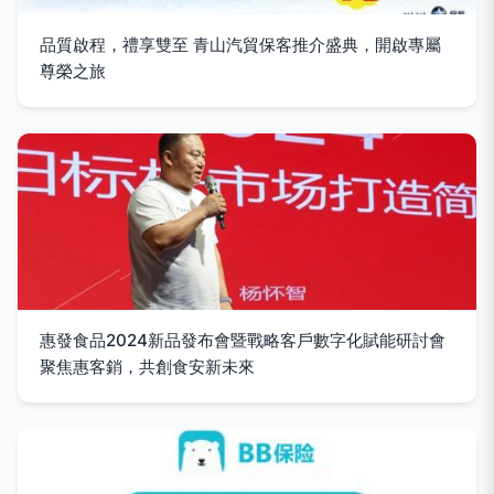
品質啟程，禮享雙至 青山汽貿保客推介盛典，開啟專屬
尊榮之旅
惠發食品2024新品發布會暨戰略客戶數字化賦能研討會
聚焦惠客銷，共創食安新未來