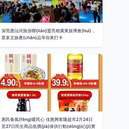
深莞惠汕河旅游聯(lián)盟亮相廣東旅博會(huì)，
眾多文旅產(chǎn)品等你來打卡
惠民春風(fēng)暖民心 佳惠興客隆超市2月24日
至27日民生商品低價(jià)保供行動(dòng)紀(jì)實