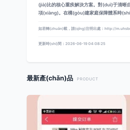
(jià)比的核心重疾解決方案。對(duì)于清晰
項(xiàng)。在構(gòu)建家庭保障體系時(sh
如若轉(zhuǎn)載，請(qǐng)注明出處：http://m.uhsbr.c
更新時(shí)間：2026-06-19 04:08:25
最新產(chǎn)品
PRODUCT