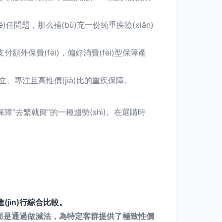
é)任問題，那么補(bǔ)充一份純重疾險(xiǎn)
外保費(fèi)，偏好消費(fèi)型保障產
dú)立、專注且高性價(jià)比的重疾保障。
)保障“去繁就簡”的一種趨勢(shì)。在選購時
進(jìn)行綜合比較。
全，而是通過做減法，為特定客群提供了極致性價