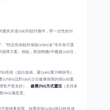
約定的重疾并達(dá)到賠付條件，即一次性給付
”、“特定疾病額外保險(xiǎn)金”等作為可選
求的保障方案。例如，附加輕癥/中癥責(zé)任，
高發(fā)疾病（如白血病、嚴(yán)重川崎病等）
產(chǎn)品對(duì)少兒健康保障的側(cè)重。
āo)體客戶更友好）、
繳費(fèi)方式靈活
（支持多
(wù)滿意度。
任，但可能積蓄有限。純重疾險(xiǎn)能以較低成