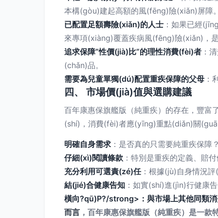
本構(gòu)建起高額的風(fēng)險(xiǎn)屏障
已配置足額壽險(xiǎn)的人士
：如果已經(jīn
來專項(xiàng)覆蓋疾病風(fēng)險(xiǎ
追求保障“性價(jià)比”的理性消費(fèi)者
：清
(chǎn)品。
需要為兒童單獨(dú)配置重疾保障的父母
：利
四、 市場價(jià)值與選購建議
百年康惠保旗艦版（純重疾）的存在，豐富了重疾險(
(shí)，消費(fèi)者應(yīng)重點(diǎn)關(g
明確自身需求
：是否真的只需要純重疾保障？對
仔細(xì)閱讀條款
：特別是重疾的定義、賠付條件
充分利用可選責(zé)任
：根據(jù)自身情況
結(jié)合健康告知
：如實(shí)進(jìn)
橫向?qū)Ρ?/strong>：與市場上其他同類消費
而言
，百年康惠保旗艦版（純重疾）是一款特色