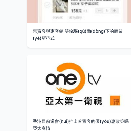
惠賣客與惠客銷 雙輪驅(qū)動(dòng)下的商業
(yè)新范式
香港目前還會(huì)推出首置客的優(yōu)惠政策嗎
亞太商情