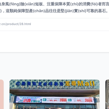
自身風(fēng)險(xiǎn)短板、注重保障本質(zhì)的消費(fèi
í)，這類純保障型產(chǎn)品往往是堅(jiān)實(shí)可靠的基石
n/product/28.html