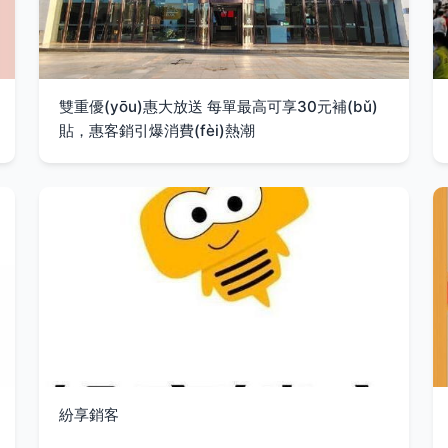
雙重優(yōu)惠大放送 每單最高可享30元補(bǔ)
貼，惠客銷引爆消費(fèi)熱潮
紛享銷客