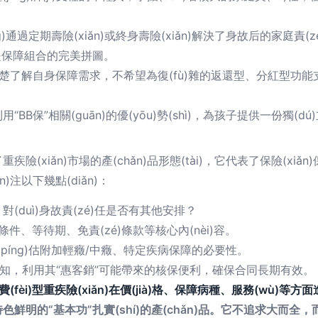
。
g)通過定期壽險(xiǎn)或終身壽險(xiǎn)解決了身故后的家庭責(z
n)，是保障組合的完美拼圖。
楚了解自身保障需求，不希望為復(fù)雜的返還型、分紅型功能支付額
用“BB保”相關(guān)的優(yōu)勢(shì)，為孩子提供一份獨(
xiǎn)市場的產(chǎn)品形態(tài)，它代表了保險(xiǎn
uān)注以下幾點(diǎn)：
(duì)身故責(zé)任是否有其他安排？
、等待期、免責(zé)條款等核心內(nèi)容。
評(píng)估附加輕癥/中癥、特定疾病保障的必要性。
行健康告知，利用其“惠客銷”可能帶來的核保便利，確保合同長期有效。
(fèi)型重疾險(xiǎn)在價(jià)格、保障病種、服務(wù)等方面
鮮明的“基本功”扎實(shí)的產(chǎn)品。它不追求大而