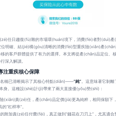
zé)任日趨復(fù)雜的市場環(huán)境下，消費(fèi)者對(duì
結(jié)構(gòu)清晰的消費(fèi)型重疾險(xiǎn)產(c
(zhuǎn)移的客戶群體提供了有力的選擇。本文將從產(chǎn)品定位、
ìn)行深入解讀。
，專注重疾核心保障
品名稱已清晰揭示了其核心特點(diǎn)——
“純”
。這意味著它剝離了
身。這種設(shè)計(jì)帶來了兩大直接優(yōu)勢(shì)：
xiǎn)責(zé)任，產(chǎn)品定價(jià)更為純粹，相同保額下
了極高的“杠桿率”。
要的附加責(zé)任付費(fèi)，真正做到“錢花在刀刃上”，尤其