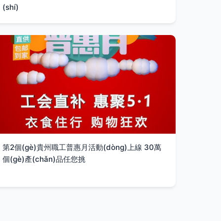
(shí)
第2個(gè)貴州職工普惠月活動(dòng)上線 30萬
個(gè)產(chǎn)品任您挑