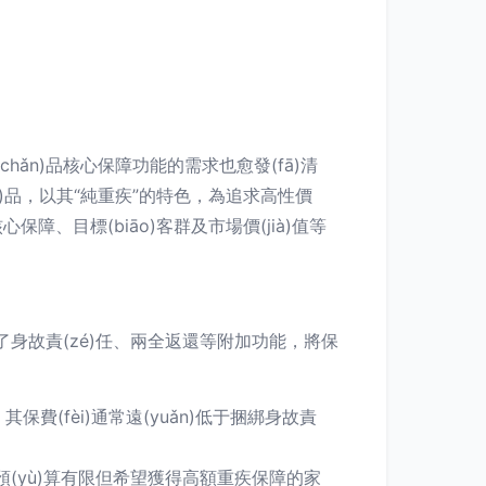
)產(chǎn)品核心保障功能的需求也愈發(fā)清
hǎn)品，以其“純重疾”的特色，為追求高性價
核心保障、目標(biāo)客群及市場價(jià)值等
身故責(zé)任、兩全返還等附加功能，將保
，其保費(fèi)通常遠(yuǎn)低于捆綁身故責
適合預(yù)算有限但希望獲得高額重疾保障的家