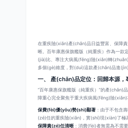
在重疾險(xiǎn)產(chǎn)品日益豐富、保障責(
晰。百年康惠保旗艦版（純重疾）作為一款定位明確、
(jià)比、專注大病風(fēng)險(xiǎn)轉
多個(gè)維度，對(duì)這款產(chǎn)品進(j
一、 產(chǎn)品定位：回歸本源
“百年康惠保旗艦版（純重疾）”的產(chǎn)
障重心完全聚焦于重大疾病風(fēng)險(xiǎn)本
保費(fèi)優(yōu)勢(shì)顯著
：由于不包含壽險(
(zé)任的重疾險(xiǎn)，實(shí)現(xiàn)
保障責(zé)任清晰
：消費(fèi)者無需為不需