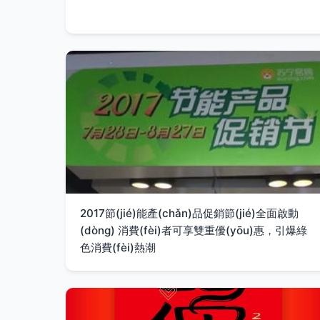
2017節(jié)能產(chǎn)品促銷節(jié)全面啟動
(dòng) 消費(fèi)者可享雙重優(yōu)惠，引爆綠
色消費(fèi)熱潮