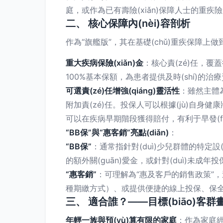
庭，或作為已有壽險(xiǎn)保障人士的重疾險(xi
二、 核心保障內(nèi)容剖析
作為“旗艦版”，其在基礎(chǔ)重疾保障上做到
重大疾病保險(xiǎn)金
：核心責(zé)任，覆蓋
100%基本保額，為患者提供及時(shí)的治療
可選責(zé)任增強(qiáng)靈活性
：雖然主體為
附加責(zé)任。投保人可以根據(jù)自身健
可以在疾病早期階段獲得賠付，有利于早發(fā)
“BB保”與“惠客銷”亮點(diǎn)
：
“BB保”
：通常指針對(duì)少兒群體的特定設(sh
的額外關(guān)愛金，或針對(duì)未成年投保人
“惠客銷”
：可理解為“惠及客戶的銷售政策”，這
種期繳方式）、或提供便捷的線上投保、保全、理
三、 適合誰？——目標(biāo)客群
年輕一族與預(yù)算有限的家庭
：作為家庭經(