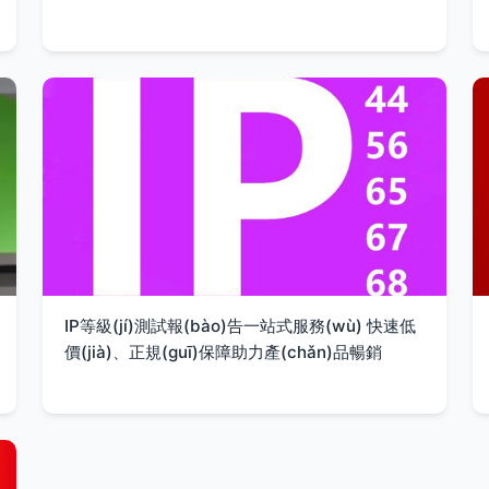
IP等級(jí)測試報(bào)告一站式服務(wù) 快速低
價(jià)、正規(guī)保障助力產(chǎn)品暢銷