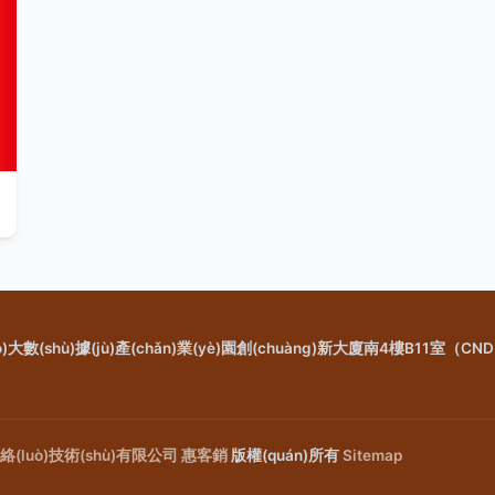
(shù)據(jù)產(chǎn)業(yè)園創(chuàng)新大廈南4樓B11室（CN
絡(luò)技術(shù)有限公司
惠客銷
版權(quán)所有
Sitemap