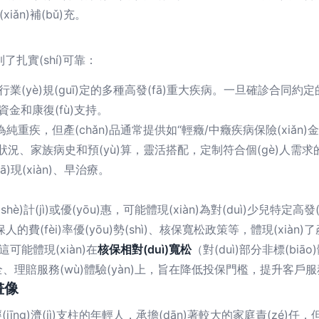
ǎn)補(bǔ)充。
了扎實(shí)可靠：
行業(yè)規(guī)定的多種高發(fā)重大疾病。一旦確診合同
資金和康復(fù)支持。
純重疾，但產(chǎn)品通常提供如“輕癥/中癥疾病保險(xiǎn)金
康狀況、家族病史和預(yù)算，靈活搭配，定制符合個(gè)人需
現(xiàn)、早治療。
è)計(jì)或優(yōu)惠，可能體現(xiàn)為對(duì)少兒特定
的費(fèi)率優(yōu)勢(shì)、核保寬松政策等，體現(xiàn)了
可能體現(xiàn)在
核保相對(duì)寬松
（對(duì)部分非標(bi
賠服務(wù)體驗(yàn)上，旨在降低投保門檻，提升客戶服務
畫像
jīng)濟(jì)支柱的年輕人，承擔(dān)著較大的家庭責(zé)