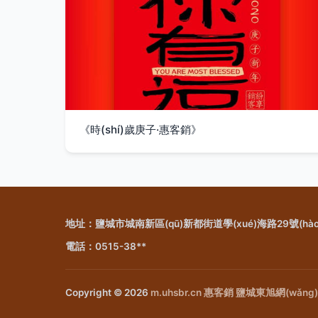
《時(shí)歲庚子·惠客銷》
地址：鹽城市城南新區(qū)新都街道學(xué)海路29號(hào)大數
電話：0515-38**
Copyright © 2026
m.uhsbr.cn
惠客銷
鹽城東旭網(wǎng)