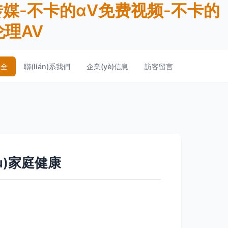
传媒-不卡的αV免费视频-不卡的
伦理AV
大全
聯(lián)系我們
企業(yè)信息
訪客留言
ù)家庭健康