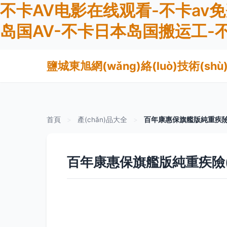
不卡AV电影在线观看-不卡av
岛国AV-不卡日本岛国搬运工-
鹽城東旭網(wǎng)絡(luò)技術(sh
首頁
>
產(chǎn)品大全
>
百年康惠保旗艦版純重疾險(
百年康惠保旗艦版純重疾險(x